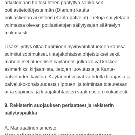
arkistoidaan hoitosuhteen päätyttyä sähköisen
potilastietojärjestelmän (Diarium) kautta
potilastiedon arkistoon (Kanta-palvelut). Tietoja säilytetään
voimassa olevan potilastietojen säilytysajan sääntelyn
mukaisesti.
Lisäksi yritys ottaa huomioon hyvinvointialueiden kanssa
solmitut sopimukset, tilaajakohtaiset ohjeistukset sekä
mahdolliset alueelliset käytännöt, jotka voivat koskea
esimerkiksi kirjaamista, tietojen luovutusta ja Kanta-
palveluiden käyttöä. Käytännöt voivat vaihdella tilaajasta ja
palvelukokonaisuudesta riippuen, ja toimintaa toteutetaan
aina sopimus- ja tilaajakohtaisten vaatimusten mukaisesti.
9. Rekisterin suojauksen periaatteet ja rekisterin
säilytyspaikka
A. Manuaalinen aineisto