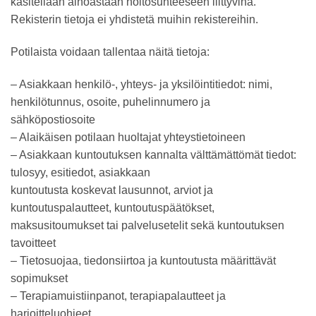
käsitellään ainoastaan hoitosuhteeseen liittyvinä.
Rekisterin tietoja ei yhdistetä muihin rekistereihin.
Potilaista voidaan tallentaa näitä tietoja:
– Asiakkaan henkilö-, yhteys- ja yksilöintitiedot: nimi,
henkilötunnus, osoite, puhelinnumero ja
sähköpostiosoite
– Alaikäisen potilaan huoltajat yhteystietoineen
– Asiakkaan kuntoutuksen kannalta välttämättömät tiedot:
tulosyy, esitiedot, asiakkaan
kuntoutusta koskevat lausunnot, arviot ja
kuntoutuspalautteet, kuntoutuspäätökset,
maksusitoumukset tai palvelusetelit sekä kuntoutuksen
tavoitteet
– Tietosuojaa, tiedonsiirtoa ja kuntoutusta määrittävät
sopimukset
– Terapiamuistiinpanot, terapiapalautteet ja
harjoitteluohjeet