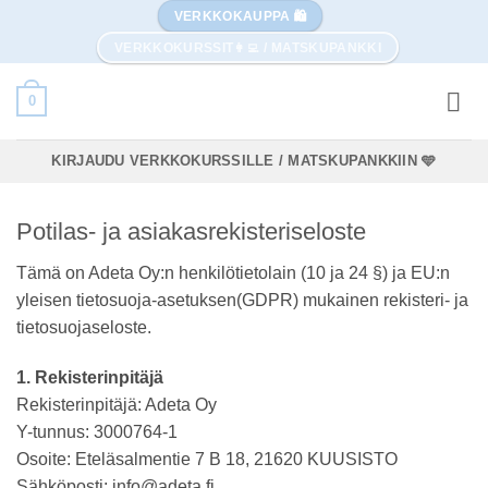
Skip
VERKKOKAUPPA 🛍️
to
VERKKOKURSSIT👩‍💻 / MATSKUPANKKI
content
0
KIRJAUDU VERKKOKURSSILLE / MATSKUPANKKIIN 🩵
Potilas- ja asiakasrekisteriseloste
Tämä on Adeta Oy:n henkilötietolain (10 ja 24 §) ja EU:n
yleisen tietosuoja-asetuksen(GDPR) mukainen rekisteri- ja
tietosuojaseloste.
1. Rekisterinpitäjä
Rekisterinpitäjä: Adeta Oy
Y-tunnus: 3000764-1
Osoite: Eteläsalmentie 7 B 18, 21620 KUUSISTO
Sähköposti: info@adeta.fi