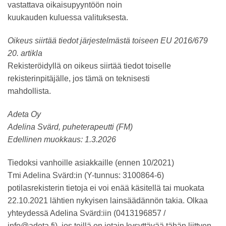
vastattava oikaisupyyntöön noin
kuukauden kuluessa valituksesta.
Oikeus siirtää tiedot järjestelmästä toiseen EU 2016/679
20. artikla
Rekisteröidyllä on oikeus siirtää tiedot toiselle
rekisterinpitäjälle, jos tämä on teknisesti
mahdollista.
Adeta Oy
Adelina Svärd, puheterapeutti (FM)
Edellinen muokkaus: 1.3.2026
Tiedoksi vanhoille asiakkaille (ennen 10/2021)
Tmi Adelina Svärd:in (Y-tunnus: 3100864-6)
potilasrekisterin tietoja ei voi enää käsitellä tai muokata
22.10.2021 lähtien nykyisen lainsäädännön takia. Olkaa
yhteydessä Adelina Svärd:iin (0413196857 /
info@adeta.fi), jos teillä on jotain kysyttävää tähän liittyen.