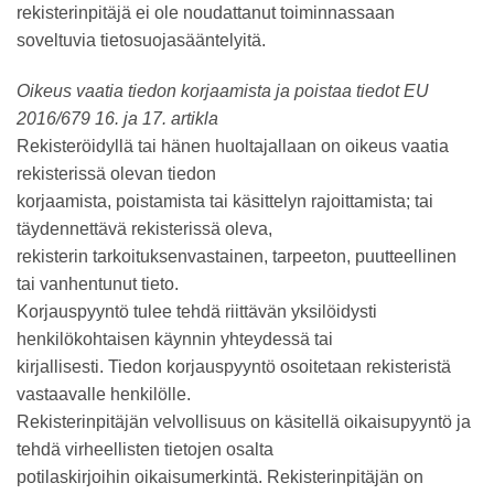
rekisterinpitäjä ei ole noudattanut toiminnassaan
soveltuvia tietosuojasääntelyitä.
Oikeus vaatia tiedon korjaamista ja poistaa tiedot EU
2016/679 16. ja 17. artikla
Rekisteröidyllä tai hänen huoltajallaan on oikeus vaatia
rekisterissä olevan tiedon
korjaamista, poistamista tai käsittelyn rajoittamista; tai
täydennettävä rekisterissä oleva,
rekisterin tarkoituksenvastainen, tarpeeton, puutteellinen
tai vanhentunut tieto.
Korjauspyyntö tulee tehdä riittävän yksilöidysti
henkilökohtaisen käynnin yhteydessä tai
kirjallisesti. Tiedon korjauspyyntö osoitetaan rekisteristä
vastaavalle henkilölle.
Rekisterinpitäjän velvollisuus on käsitellä oikaisupyyntö ja
tehdä virheellisten tietojen osalta
potilaskirjoihin oikaisumerkintä. Rekisterinpitäjän on