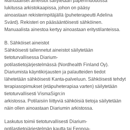
Manuaaliset aineistot säilytetään paperimuodossa
lukitussa arkistokaapissa, johon on pääsy
ainoastaan rekisterinpitäjällä (puheterapeutti Adelina
Svärd). Rekisteri on pääsääntöisesti sähköinen.
Manuaalista ainestoa kertyy ainoastaan eritystilanteissa.
B. Sähköiset aineistot
Sähköisesti tallennetut aineistot säilytetään
tietoturvallisessa Diarium-
potilastietojärjestelmässä (Nordhealth Finland Oy).
Diariumista käyntikirjausten ja palautteiden tiedot
lähetetään sähköisesti Kanta-palveluun. Sähköisesti tehdyt
terapiasopimukset (etäpuheterapiaa varten) säilytetään
tietoturvallisesti VismaSign:in
arkistossa. Potilaisiin liittyviä sähköisiä tietoja säilytetään
näin ollen ainoastaan Diariumin arkistossa.
Laskutus toimii tietoturvallisesti Diarium-
potilastietojärjestelmän kautta tai Fennoa-