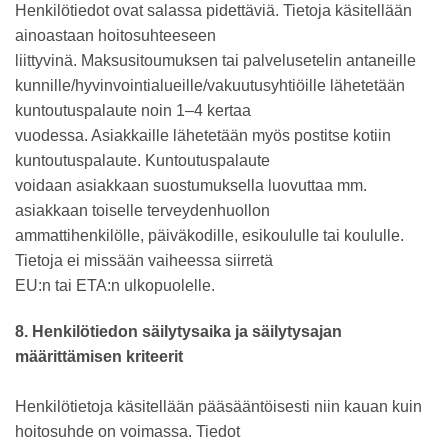
Henkilötiedot ovat salassa pidettäviä. Tietoja käsitellään
ainoastaan hoitosuhteeseen
liittyvinä. Maksusitoumuksen tai palvelusetelin antaneille
kunnille/hyvinvointialueille/vakuutusyhtiöille lähetetään
kuntoutuspalaute noin 1–4 kertaa
vuodessa. Asiakkaille lähetetään myös postitse kotiin
kuntoutuspalaute. Kuntoutuspalaute
voidaan asiakkaan suostumuksella luovuttaa mm.
asiakkaan toiselle terveydenhuollon
ammattihenkilölle, päiväkodille, esikoululle tai koululle.
Tietoja ei missään vaiheessa siirretä
EU:n tai ETA:n ulkopuolelle.
8. Henkilötiedon säilytysaika ja säilytysajan
määrittämisen kriteerit
Henkilötietoja käsitellään pääsääntöisesti niin kauan kuin
hoitosuhde on voimassa. Tiedot