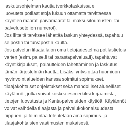
laskutusohjelman kautta (verkkolaskuissa ei
luovuteta potilastietoja lukuun ottamatta tarvittaessa
käyntien määrät, päivämäärät tai maksusitoumusten- tai
palvelusetelien numerot).
Jos liitteitä tarvitsee lähettää laskun yhteydessä, tapahtuu
se postin tai turvapostin kautta.
Jos palvelun tilaajalla on oma tietojärjestelmä potilastietoja
varten (esim. palse.fi tai parastapalvelua.fi), tapahtuvat
käyntikirjaukset, palautteiden lähettäminen ja laskutus
tämän järjestelmän kautta. Lisäksi yritys ottaa huomioon
hyvinvointialueiden kanssa solmitut sopimukset,
tilaajakohtaiset ohjeistukset sekä mahdolliset alueelliset
käytännöt, jotka voivat koskea esimerkiksi kirjaamista,
tietojen luovutusta ja Kanta-palveluiden käyttöä. Käytännöt
voivat vaihdella tilaajasta ja palvelukokonaisuudesta
riippuen, ja toimintaa toteutetaan aina sopimus- ja
tilaajakohtaisten vaatimusten mukaisesti.