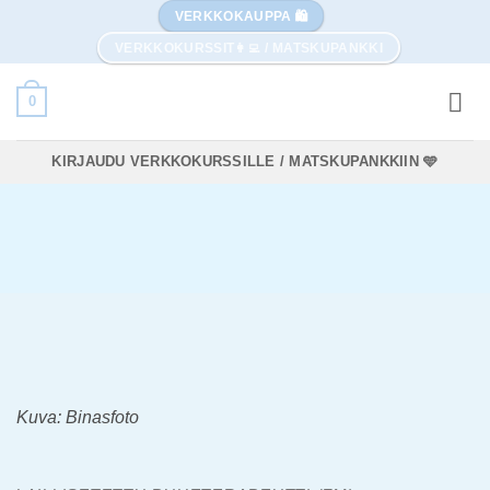
Skip
VERKKOKAUPPA 🛍️
to
VERKKOKURSSIT👩‍💻 / MATSKUPANKKI
content
0
KIRJAUDU VERKKOKURSSILLE / MATSKUPANKKIIN 🩵
Kuva: Binasfoto