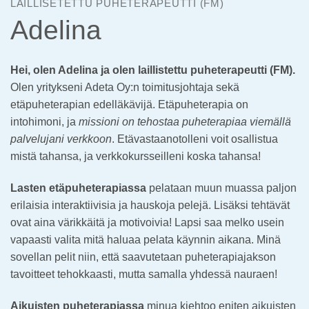
LAILLISETETTU PUHETERAPEUTTI (FM)
Adelina
Hei, olen Adelina ja olen laillistettu puheterapeutti (FM).
Olen yritykseni Adeta Oy:n toimitusjohtaja sekä
etäpuheterapian edelläkävijä. Etäpuheterapia on
intohimoni, ja
missioni on tehostaa puheterapiaa viemällä
palvelujani verkkoon
. Etävastaanotolleni voit osallistua
mistä tahansa, ja verkkokursseilleni koska tahansa!
Lasten etäpuheterapiassa
pelataan muun muassa paljon
erilaisia interaktiivisia ja hauskoja pelejä. Lisäksi tehtävät
ovat aina värikkäitä ja motivoivia! Lapsi saa melko usein
vapaasti valita mitä haluaa pelata käynnin aikana. Minä
sovellan pelit niin, että saavutetaan puheterapiajakson
tavoitteet tehokkaasti, mutta samalla yhdessä nauraen!
Aikuisten puheterapiassa
minua kiehtoo eniten aikuisten