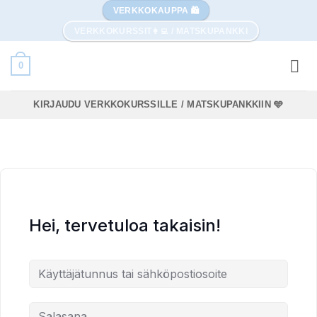
Skip
VERKKOKAUPPA 🛍️
to
VERKKOKURSSIT👩‍💻 / MATSKUPANKKI
content
0
KIRJAUDU VERKKOKURSSILLE / MATSKUPANKKIIN 🩵
Hei, tervetuloa takaisin!