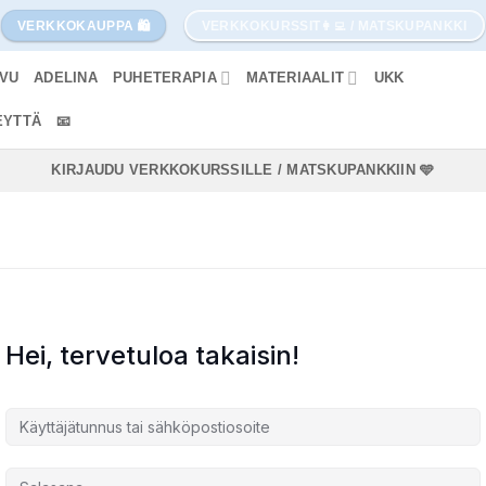
VERKKOKAUPPA 🛍️
VERKKOKURSSIT👩‍💻 / MATSKUPANKKI
IVU
ADELINA
PUHETERAPIA
MATERIAALIT
UKK
EYTTÄ
📧
KIRJAUDU VERKKOKURSSILLE / MATSKUPANKKIIN 🩵
Hei, tervetuloa takaisin!