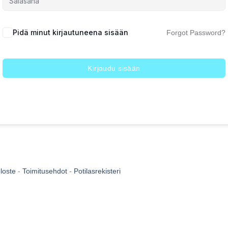
Pidä minut kirjautuneena sisään
Forgot Password?
Kirjaudu sisään
eloste
-
Toimitusehdot
-
Potilasrekisteri