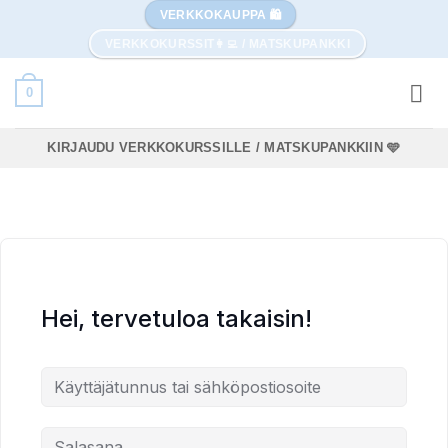
Skip
VERKKOKAUPPA 🛍️
to
VERKKOKURSSIT👩‍💻 / MATSKUPANKKI
content
0
KIRJAUDU VERKKOKURSSILLE / MATSKUPANKKIIN 🩵
Hei, tervetuloa takaisin!