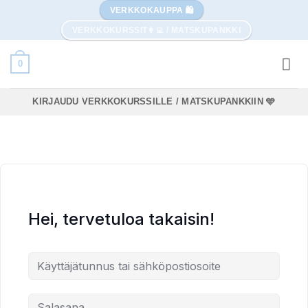
Skip
VERKKOKAUPPA 🛍️
to
VERKKOKURSSIT👩‍💻 / MATSKUPANKKI
content
0
KIRJAUDU VERKKOKURSSILLE / MATSKUPANKKIIN 🩵
Hei, tervetuloa takaisin!