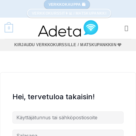
Skip
VERKKOKAUPPA 🛍️
to
VERKKOKURSSIT👩‍💻 / MATSKUPANKKI
content
0
KIRJAUDU VERKKOKURSSILLE / MATSKUPANKKIIN 🩵
Hei, tervetuloa takaisin!