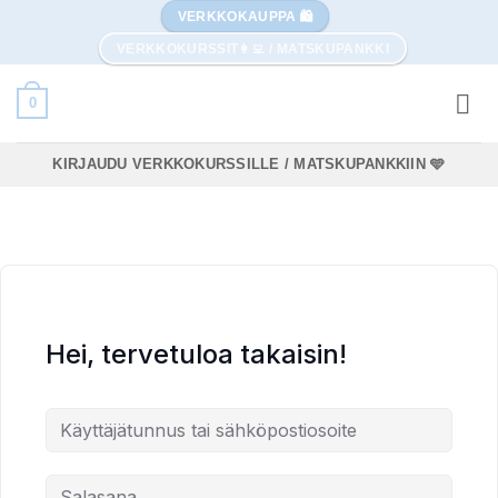
Skip
VERKKOKAUPPA 🛍️
to
VERKKOKURSSIT👩‍💻 / MATSKUPANKKI
content
0
KIRJAUDU VERKKOKURSSILLE / MATSKUPANKKIIN 🩵
Hei, tervetuloa takaisin!